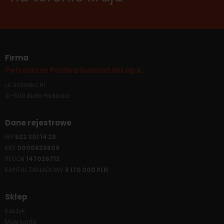
Firma
Petrodom Paliwa Domański sp.k.
ul. Sidorska 61
21-500 Biała Podlaska
Dane rejestrowe
NIP
522 301 14 28
KRS
0000826809
REGON
147026712
KAPITAŁ ZAKŁADOWY
5 170 000 PLN
Sklep
Koszyk
Moje konto