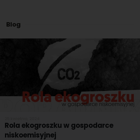
n
g
o
w
Blog
a
*
25 kwietnia, 2024
Rola ekogroszku w gospodarce
niskoemisyjnej