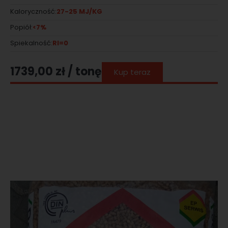
27-25 MJ/KG
Kaloryczność:
<7%
Popiół:
RI=0
Spiekalność:
1739,00
zł
/ tonę
Kup teraz