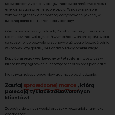
udowadniamy, że nie trzeba już marnować mnóstwa czasu i
energii na zapewnienie sobie opału. W naszym sklepie
zamówisz groszek o najwyższej certyfikowanej jakości, w
świetnej cenie bez ruszania się z kanapy!
Oferujemy opał w wygodnych, 25-kilogramowych workach.
Nie musisz martwić się uciążliwym składowaniem opału. Worki
są szczelne, co pozwala przechowywać węgiel bezpośrednio
w kotłowni, czy garażu, bez obaw o zawilgocenie węgla.
Kupując
groszek workowany w Petrodom
inwestujesz w
niższe koszty ogrzewania, oszczędzasz czas oraz pieniądze.
Nie ryzykuj zakupu opału niewiadomego pochodzenia.
Zaufaj
sprawdzonej marce
, którą
polecają tysiące zadowolonych
klientów!
Zaopatrz się w nasz węgiel groszek – wcześniej znany jako
ekogroszek!