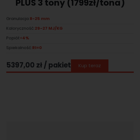
PLUS 3 tony (1799zł/tona)
8-25 mm
Granulacja:
29-27 MJ/KG
Kaloryczność:
<4%
Popiół:
RI=0
Spiekalność:
5397,00
zł
/ pakiet
Kup teraz