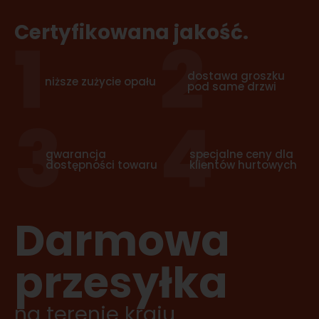
Certyfikowana jakość.
1
2
dostawa groszku
niższe zużycie opału
pod same drzwi
3
4
gwarancja
specjalne ceny dla
dostępności towaru
klientów hurtowych
Darmowa
przesyłka
na terenie kraju