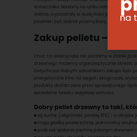
p
słonecznika. Niestety na rynku natrafić można na
dobrze, a pozostały w dużej ilości popiół może
na 
powinien być dobrze przemyślany.
Zakup pelletu – na c
Choć na własną rękę nie jesteśmy w stanie prz
drzewnego możemy organoleptycznie określić pe
Dotychczas dobrym wskaźnikiem zakupu było po
energetyczne inne niż węgiel i ekogroszek, wyżs
produkty dostarczane przez sprawdzonego dystry
sprzedanie towaru wątpliwej wartości.
Dobry pellet drzewny to taki, któ
■ są suche (wilgotność poniżej 10%) i w obrębie j
■ mają gładką powierzchnię, jednorodną struktu
■ podczas spalania pachną palonym drewnem i n