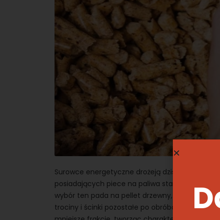
Surowce energetyczne drożeją dziś w zastraszaj
D
posiadających piece na paliwa stałe zastanawia
wybór ten pada na pellet drzewny, czyli mater
trociny i ścinki pozostałe po obróbce drewna igl
mniejsze frakcje, tworząc charakterystyczny gr