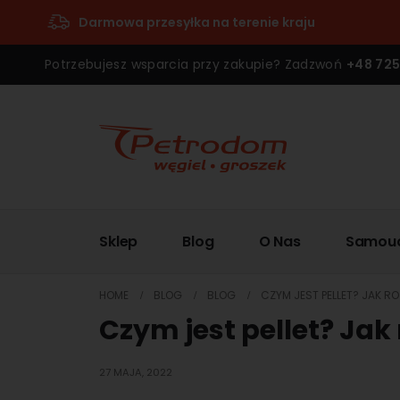
Darmowa przesyłka na terenie kraju
Potrzebujesz wsparcia przy zakupie? Zadzwoń
+48 725
Sklep
Blog
O Nas
Samou
HOME
BLOG
BLOG
CZYM JEST PELLET? JAK R
Czym jest pellet? Jak
27 MAJA, 2022