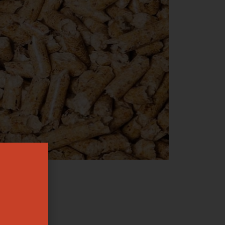
b
ęsto
iczo są to
na
 łusek