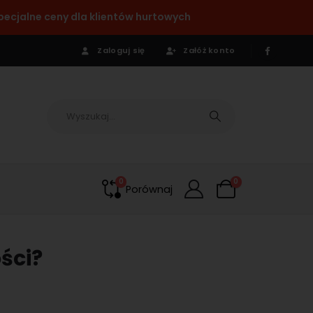
pecjalne ceny dla klientów hurtowych
Zaloguj się
Załóż konto
0
0
Porównaj
ści?