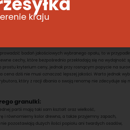
rzesyłka
 pellet niskiej jakości ze sztucznymi dodatkami, który nie spala s
 wpłynąć negatywnie na kondycję pieca, dlatego zakup tego suro
terenie kraju
o zwrócić uwagę?
eprowadzić badań jakościowych wybranego opału, to w przypadku
wne cechy, które bezpośrednio przekładają się na wydajność s
 prostu kryterium ceny, jednak przy rosnącym popycie na suro
za cena dziś nie musi oznaczać lepszej jakości. Warto jednak wyb
butora, który z racji dbania o swoją renomę nie zdecyduje się 
rego granulki:
ednej partii mają taki sam kształt oraz wielkość,
rę i równomierny kolor drewna, a także przyjemny zapach,
ie pozostawiają dużych ilości popiołu ani twardych osadów,