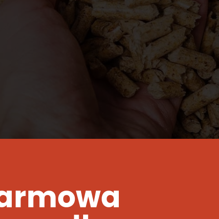
ącym tempie, a deficyt węgla i ekogroszku sprawia, że wiele osó
armowa
 się nad zaopatrzeniem się w inny typ opału na zimę. Bardzo cz
iał produkowany z tartacznych odpadów poprodukcyjnych. Zasadn
astego lub liściastego, które zostały sprasowane i rozdrobnione 
anulat. Produkowany bywa też z biomasy – słomy, siana, a nawet