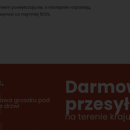
ływem powiększają się, a następnie rozpadają,
wynosi co najmniej 16,5%.
Darmo
.
2
przesy
awa groszku pod
 drzwi
na terenie kraj