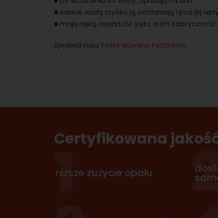
■ po wrzuceniu do wody, opadają na dno
■ zalane wodą szybko ją wchłaniają i pod jej wp
■ mają niską zawartość pyłu, a ich kaloryczność 
Sprawdź nasz
Pellet drzewny Petrodom
Certyfikowana jakość
1
dost
niższe zużycie opału
same