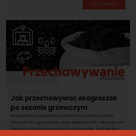
CZYTAJ WIĘCEJ
6 marca, 2024
Jak przechowywać ekogroszek
po sezonie grzewczym
Ekogroszek to popularne paliwo stosowane w wielu
domach do ogrzewania. Jego efektywność i ekologiczne
aspekty przyciągają uwagę użytkowników. Jednak aby
zachować jego najwyższą jakość, kluczowe jest