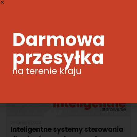
odpowiednie przechowywanie po sezonie grzewczym.
Poniższy poradnik pomoże Ci zadbać o ekogroszek, aby
w...
Darmowa
CZYTAJ WIĘCEJ
przesyłka
na terenie kraju
20 lutego, 2024
Inteligentne systemy sterowania