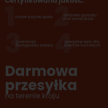
Certyfikowana jakość.
1
2
dostawa groszku
niższe zużycie opału
pod same drzwi
3
4
gwarancja
specjalne ceny dla
dostępności towaru
klientów hurtowych
Darmowa
przesyłka
na terenie kraju