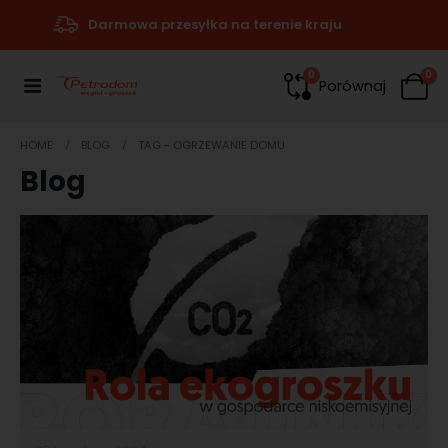
Darmowa przesyłka na terenie kraju
0
0
Porównaj
HOME
BLOG
TAG -
OGRZEWANIE DOMU
Blog