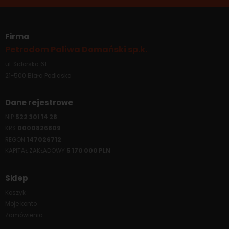
Firma
Petrodom Paliwa Domański sp.k.
ul. Sidorska 61
21-500 Biała Podlaska
Dane rejestrowe
NIP
522 301 14 28
KRS
0000826809
REGON
147026712
KAPITAŁ ZAKŁADOWY
5 170 000 PLN
Sklep
Koszyk
Moje konto
Zamówienia