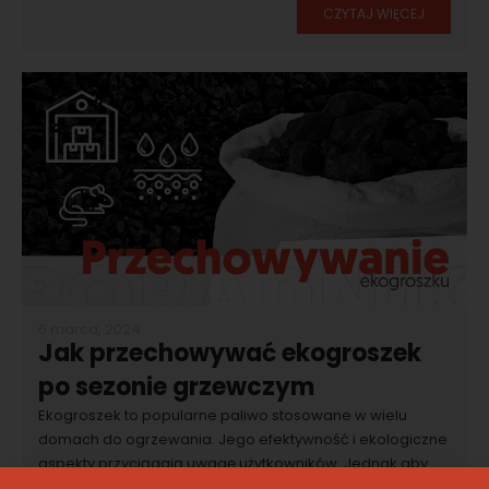
CZYTAJ WIĘCEJ
6 marca, 2024
Jak przechowywać ekogroszek
po sezonie grzewczym
Ekogroszek to popularne paliwo stosowane w wielu
domach do ogrzewania. Jego efektywność i ekologiczne
aspekty przyciągają uwagę użytkowników. Jednak aby
zachować jego najwyższą jakość, kluczowe jest