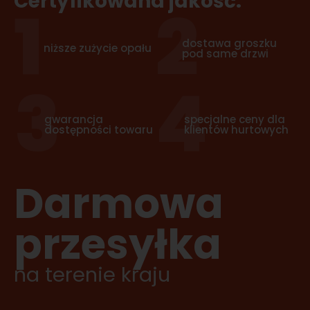
Certyfikowana jakość.
1
2
dostawa groszku
niższe zużycie opału
pod same drzwi
3
4
gwarancja
specjalne ceny dla
dostępności towaru
klientów hurtowych
Darmowa
przesyłka
na terenie kraju