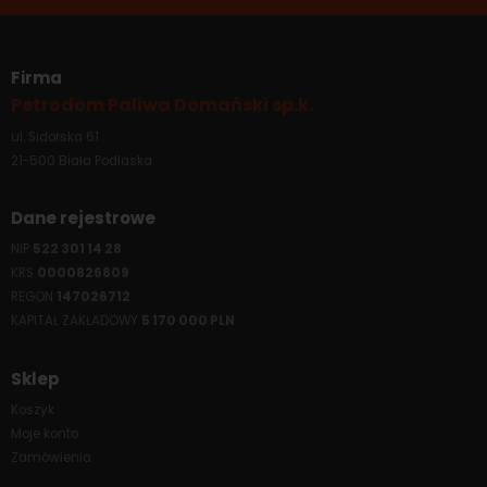
Firma
Petrodom Paliwa Domański sp.k.
ul. Sidorska 61
21-500 Biała Podlaska
Dane rejestrowe
NIP
522 301 14 28
KRS
0000826809
REGON
147026712
KAPITAŁ ZAKŁADOWY
5 170 000 PLN
Sklep
Koszyk
Moje konto
Zamówienia