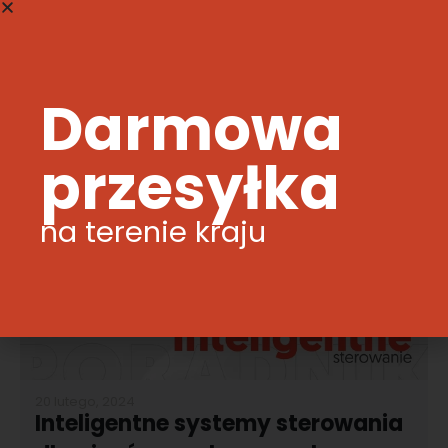
odpowiednie przechowywanie po sezonie grzewczym.
Poniższy poradnik pomoże Ci zadbać o ekogroszek, aby
w...
Darmowa
CZYTAJ WIĘCEJ
przesyłka
na terenie kraju
20 lutego, 2024
Inteligentne systemy sterowania