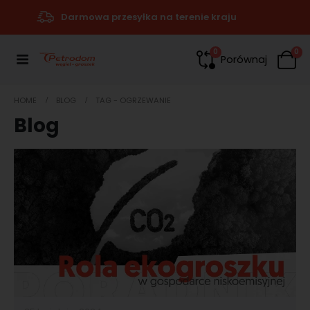
Darmowa przesyłka na terenie kraju
0
0
Porównaj
HOME
BLOG
TAG -
OGRZEWANIE
Blog