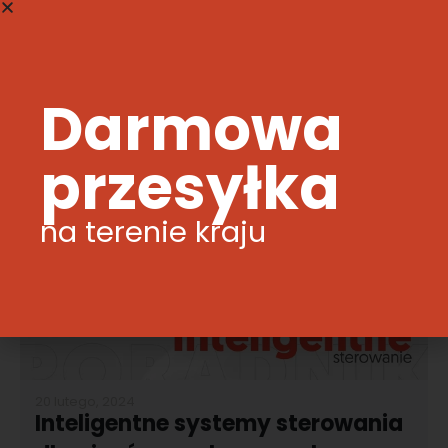
odpowiednie przechowywanie po sezonie grzewczym.
Poniższy poradnik pomoże Ci zadbać o ekogroszek, aby
w...
Darmowa
CZYTAJ WIĘCEJ
przesyłka
na terenie kraju
20 lutego, 2024
Inteligentne systemy sterowania