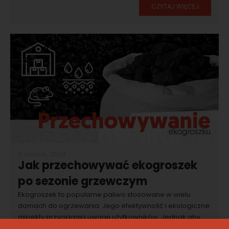
CZYTAJ WIĘCEJ
6 marca, 2024
Jak przechowywać ekogroszek
po sezonie grzewczym
Ekogroszek to popularne paliwo stosowane w wielu
domach do ogrzewania. Jego efektywność i ekologiczne
aspekty przyciągają uwagę użytkowników. Jednak aby
zachować jego najwyższą jakość, kluczowe jest