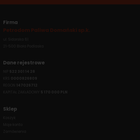
Firma
Petrodom Paliwa Domański sp.k.
ul. Sidorska 61
21-500 Biała Podlaska
Dane rejestrowe
NIP
522 301 14 28
KRS
0000826809
REGON
147026712
KAPITAŁ ZAKŁADOWY
5 170 000 PLN
Sklep
Koszyk
Moje konto
Zamówienia