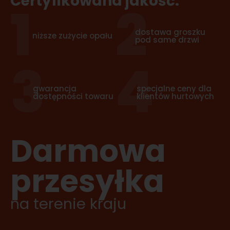
Certyfikowana jakość.
1
2
dostawa groszku
niższe zużycie opału
pod same drzwi
3
4
gwarancja
specjalne ceny dla
dostępności towaru
klientów hurtowych
Darmowa
przesyłka
na terenie kraju